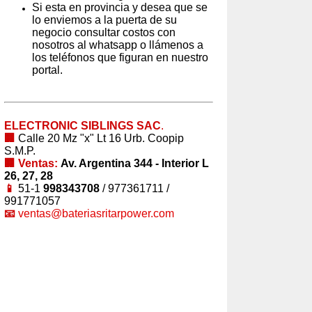
Si esta en provincia y desea que se
lo enviemos a la puerta de su
negocio consultar costos con
nosotros al whatsapp o llámenos a
los teléfonos que figuran en nuestro
portal.
ELECTRONIC SIBLINGS SAC
.
🏢
Calle 20 Mz "x" Lt 16 Urb. Coopip
S.M.P.
🏢 Ventas:
Av. Argentina 344 - Interior L
26, 27, 28
📱
51-1
998343708
/ 977361711 /
991771057
📧
ventas@bateriasritarpower.com