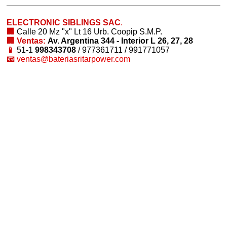
ELECTRONIC SIBLINGS SAC
.
🏢
Calle 20 Mz "x" Lt 16 Urb. Coopip S.M.P.
🏢 Ventas:
Av. Argentina 344 - Interior L 26, 27, 28
📱
51-1
998343708
/ 977361711 / 991771057
📧
ventas@bateriasritarpower.com